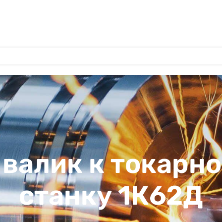
 валик к токарн
станку 1К62Д