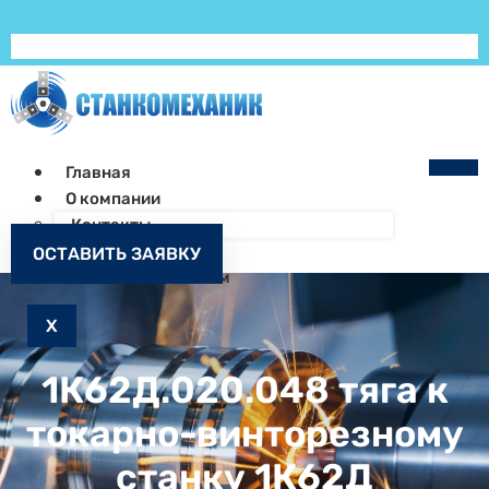
Главная
О компании
Контакты
Как заказать
ОСТАВИТЬ ЗАЯВКУ
Запчасти к станкам
X
1К62Д.020.048 тяга к
токарно-винторезному
станку 1К62Д