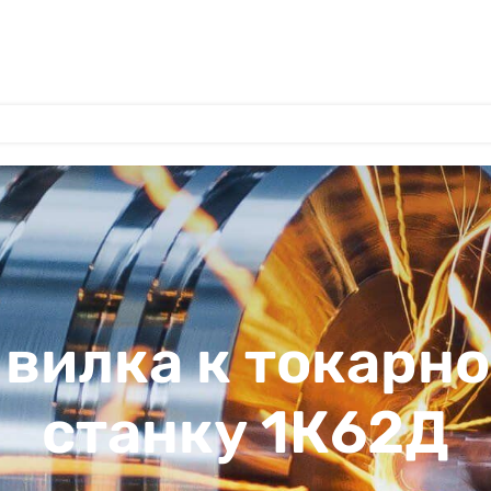
 вилка к токарн
станку 1К62Д