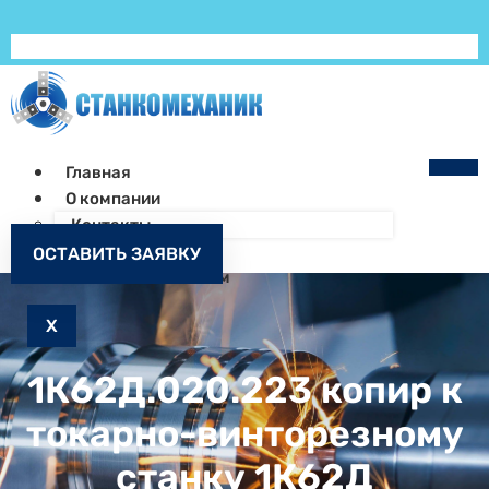
Главная
О компании
Контакты
Как заказать
ОСТАВИТЬ ЗАЯВКУ
Запчасти к станкам
X
1К62Д.020.223 копир к
токарно-винторезному
станку 1К62Д