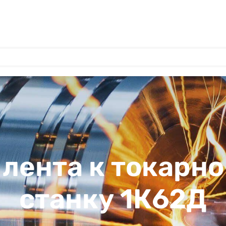
 лента к токарн
станку 1К62Д