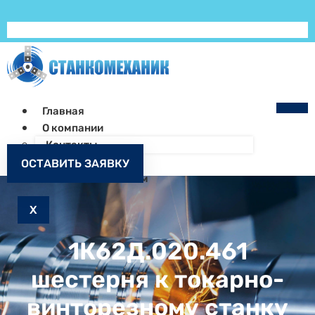
Главная
О компании
Контакты
Как заказать
ОСТАВИТЬ ЗАЯВКУ
Запчасти к станкам
X
1К62Д.020.461
шестерня к токарно-
винторезному станку