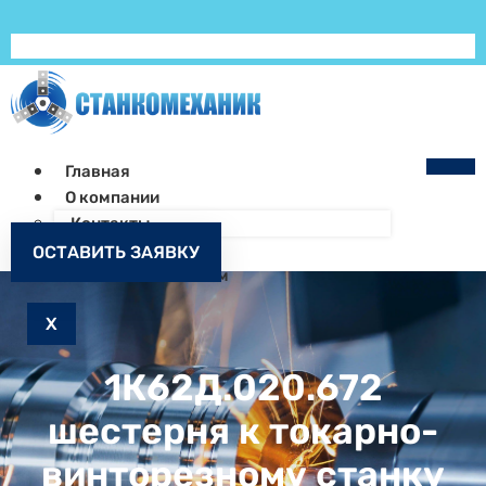
Главная
О компании
Контакты
Как заказать
ОСТАВИТЬ ЗАЯВКУ
Запчасти к станкам
X
1К62Д.020.672
шестерня к токарно-
винторезному станку