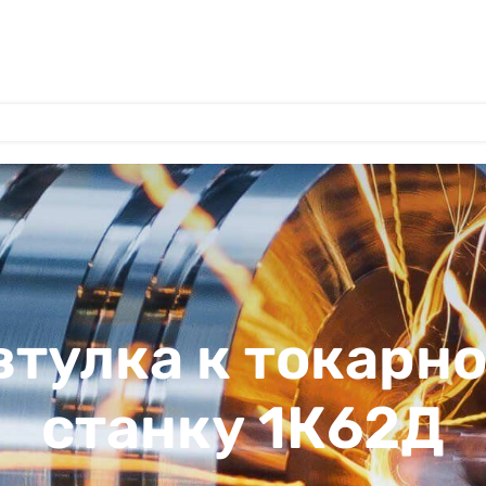
втулка к токар
станку 1К62Д