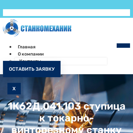
Главная
О компании
Контакты
Как заказать
ОСТАВИТЬ ЗАЯВКУ
Запчасти к станкам
X
1К62Д.041.103 ступица
к токарно-
винторезному станку