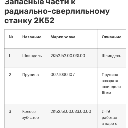
Запасные части к
радиально-сверлильному
станку 2К52
№
Название
Маркировка
Описание
1
Шпиндель
2К52.52.00.031.00
Шпиндель
2
Пружина
007.1030.107
Пружина
возврата
шпинделя
16мм
3
Колесо
2К52.51.00.033.00.00
z=19
зубчатое
работает
в паре с