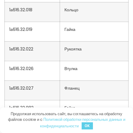
1а616.32.018
Кольцо
1а616.32.019
Гайка
1а616.32.022
Рукоятка
1а616.32.026
Втулка
1а616.32.027
Фланец
1а616.32.082
Гайка
Продолжая использовать сайт, вы соглашаетесь на обработку
файлов cookie и c
Политикой обработки персональных данных и
конфиденциальности
OK
1а616.32.101
Винт каретки