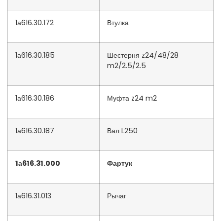
1а616.30.172
Втулка
1а616.30.185
Шестерня z24/48/28
m2/2.5/2.5
1а616.30.186
Муфта z24 m2
1а616.30.187
Вал L250
1а616.31.000
Фартук
1а616.31.013
Рычаг