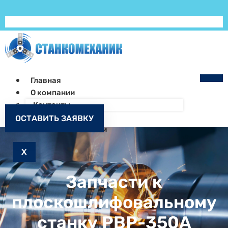
Главная
О компании
Контакты
Как заказать
ОСТАВИТЬ ЗАЯВКУ
Запчасти к станкам
X
Запчасти к
плоскошлифовальному
станку PBP-350A