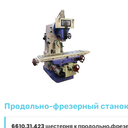
Продольно-фрезерный станок
6610.31.423 шестерня к продольно.фрез