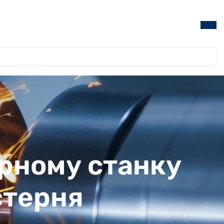
рному станку
стерня