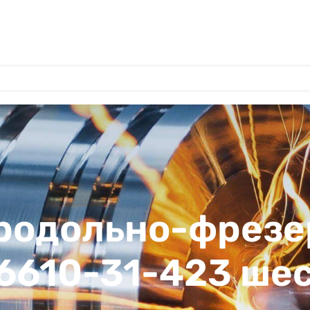
продольно-фрезе
 6610-31-423 ше