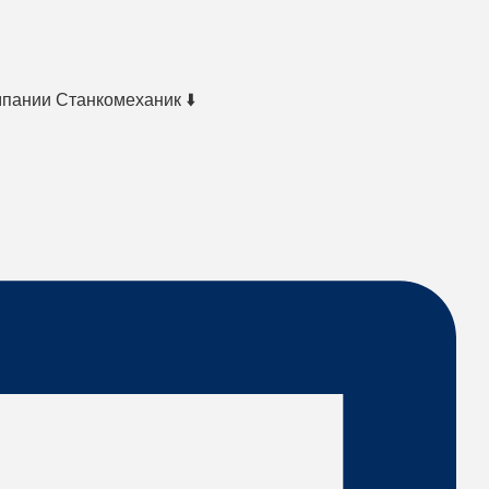
мпании Станкомеханик ⬇️