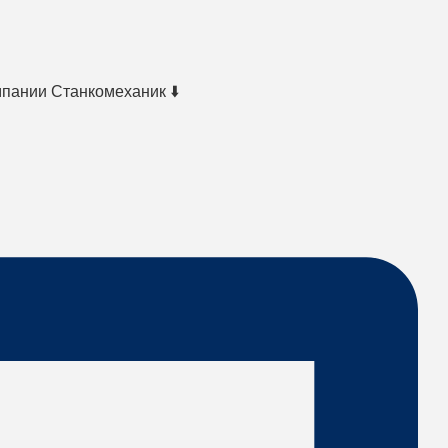
мпании Станкомеханик ⬇️