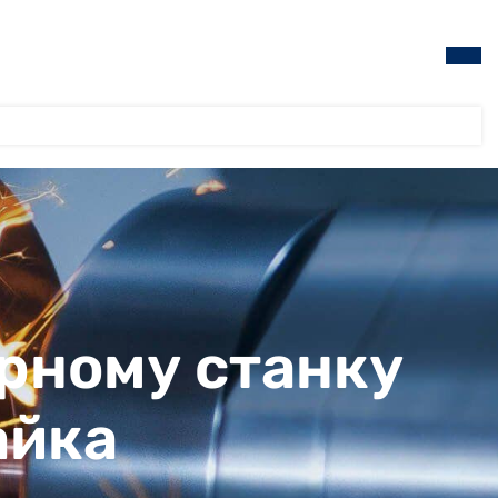
рному станку
айка