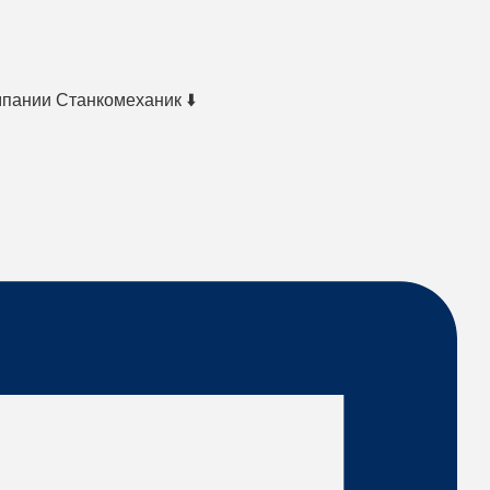
мпании Станкомеханик ⬇️