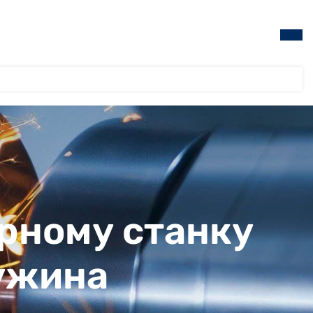
рному станку
ружина