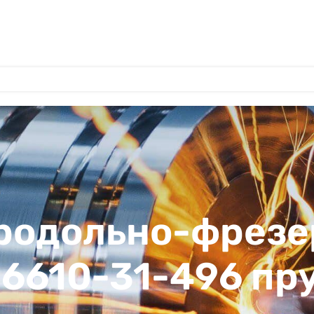
продольно-фрезе
 6610-31-496 п