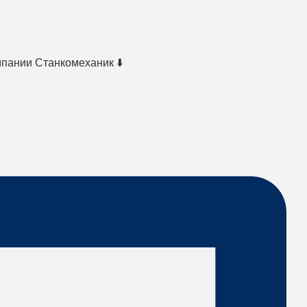
мпании Станкомеханик ⬇️