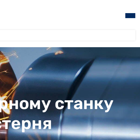
рному станку
стерня