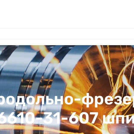
продольно-фрезе
 6610-31-607 шп