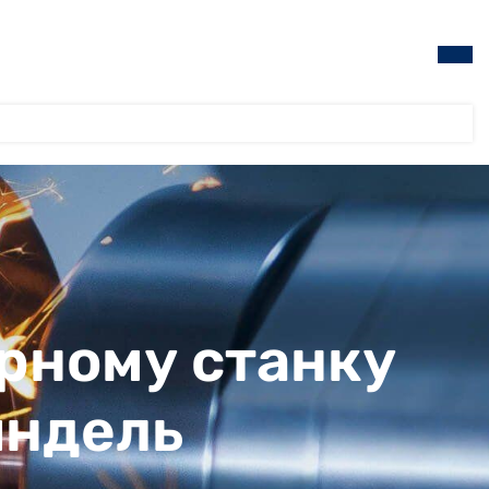
рному станку
индель