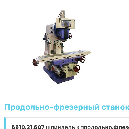
Продольно-фрезерный станок
6610.31.607 шпиндель к продольно.фрез