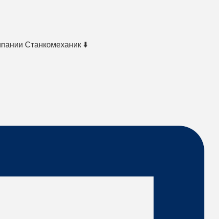
мпании Станкомеханик ⬇️