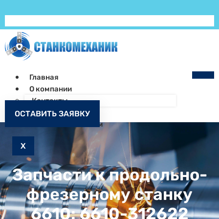
Главная
О компании
Контакты
Как заказать
ОСТАВИТЬ ЗАЯВКУ
Запчасти к станкам
X
Запчасти к продольно-
фрезерному станку
6610: 6610-312622