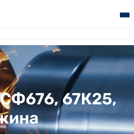
 СФ676, 67К25,
ужина