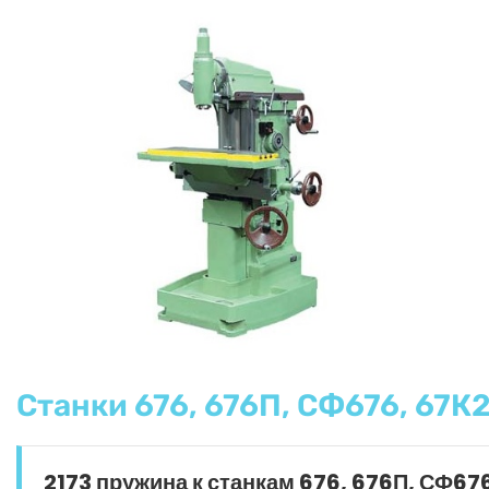
Станки 676, 676П, СФ676, 67К2
2173 пружина к станкам 676, 676П, СФ67