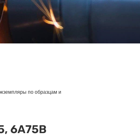
 экземпляры по образцам и
5, 6А75В