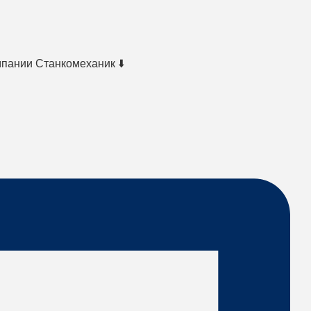
мпании Станкомеханик ⬇️