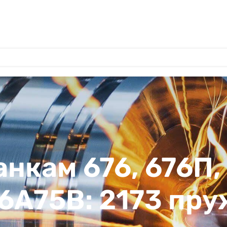
анкам 676, 676П,
 6А75В: 2173 пр