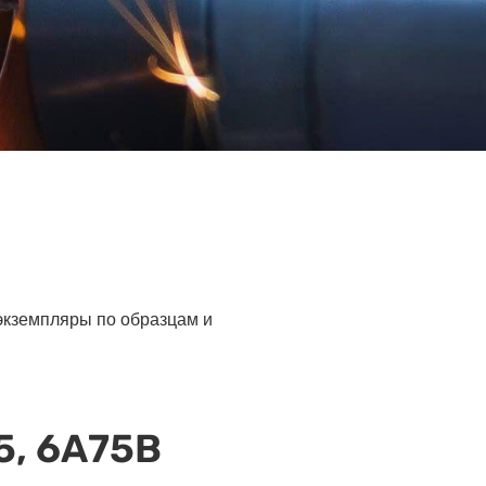
 экземпляры по образцам и
5, 6А75В