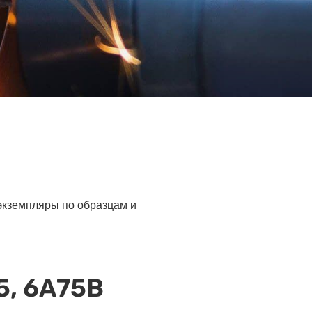
 экземпляры по образцам и
5, 6А75В