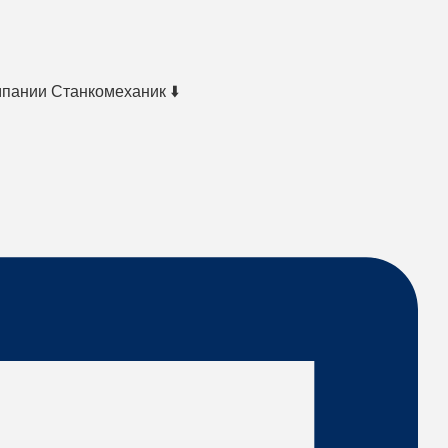
мпании Станкомеханик ⬇️