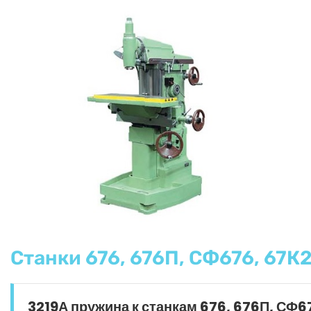
Станки 676, 676П, СФ676, 67К2
3219А пружина к станкам 676, 676П, СФ6