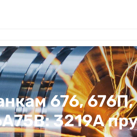
анкам 676, 676П,
6А75В: 3219А п