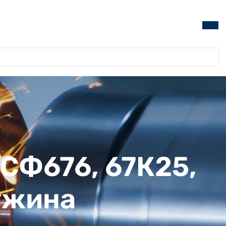
 СФ676, 67К25,
ружина