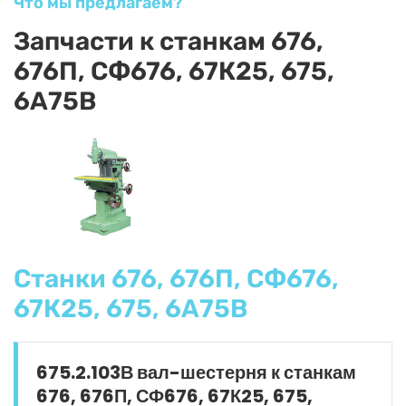
Что мы предлагаем?
Запчасти к станкам 676,
676П, СФ676, 67К25, 675,
6А75В
Станки 676, 676П, СФ676,
67К25, 675, 6А75В
675.2.103В вал-шестерня к станкам
676, 676П, СФ676, 67К25, 675,