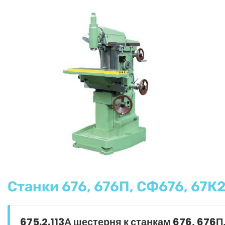
Станки 676, 676П, СФ676, 67К2
675.2.113А шестерня к станкам 676, 676П