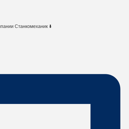
мпании Станкомеханик ⬇️