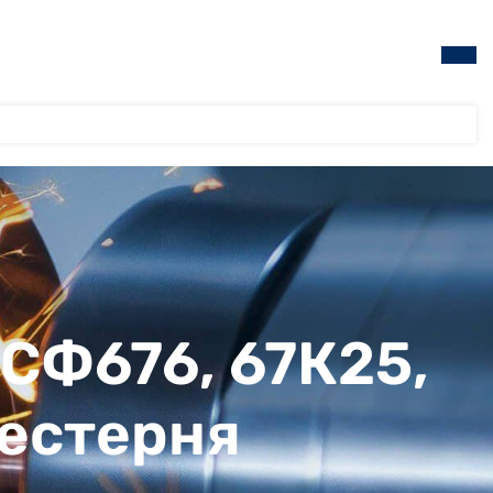
 СФ676, 67К25,
шестерня