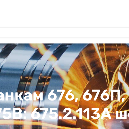
анкам 676, 676П,
75В: 675.2.113А 