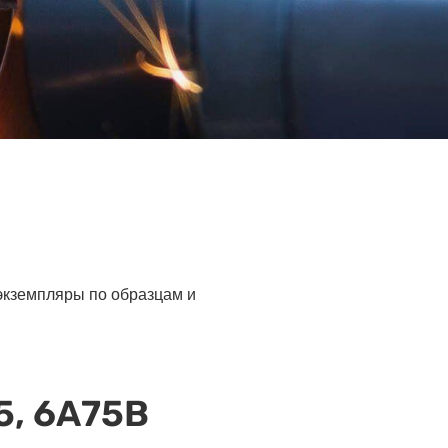
 экземпляры по образцам и
5, 6А75В