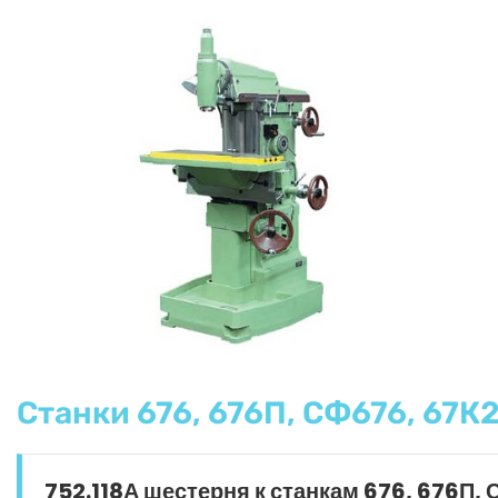
Станки 676, 676П, СФ676, 67К2
752.118А шестерня к станкам 676, 676П,