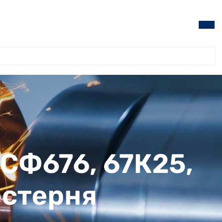
 СФ676, 67К25,
естерня