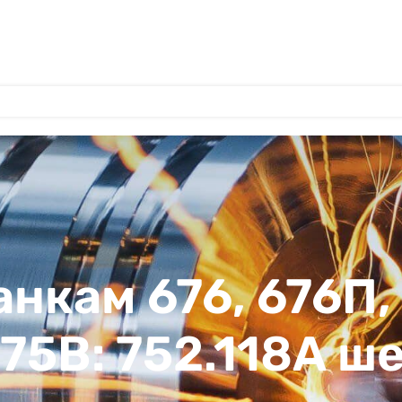
анкам 676, 676П,
А75В: 752.118А ш