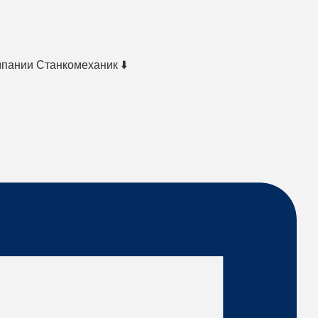
мпании Станкомеханик ⬇️