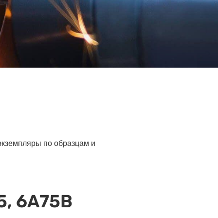
 экземпляры по образцам и
5, 6А75В