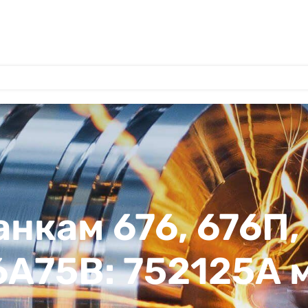
анкам 676, 676П,
 6А75В: 752125А 