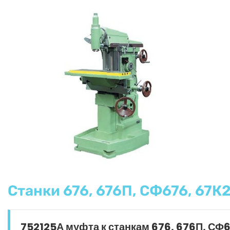
Станки 676, 676П, СФ676, 67К2
752125А муфта к станкам 676, 676П, СФ6