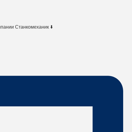
мпании Станкомеханик ⬇️