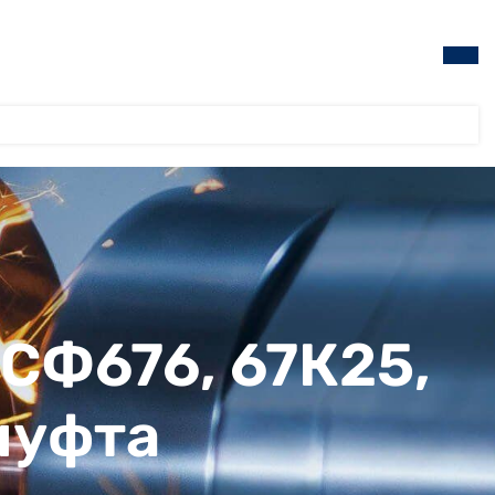
 СФ676, 67К25,
муфта