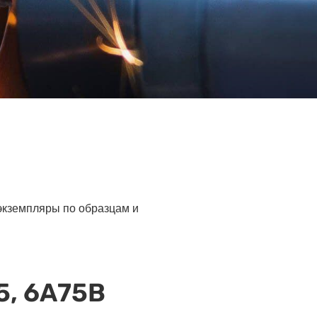
 экземпляры по образцам и
5, 6А75В