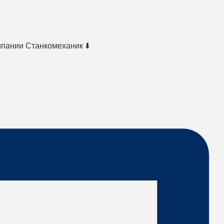
мпании Станкомеханик ⬇️