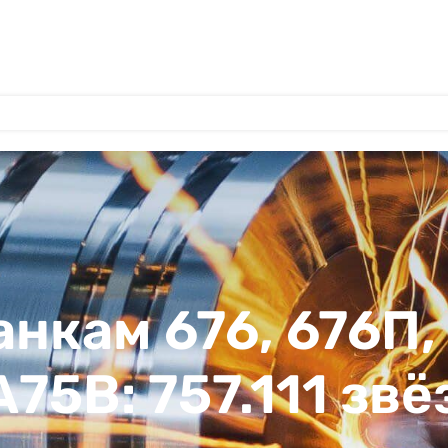
анкам 676, 676П,
А75В: 757.111 зв