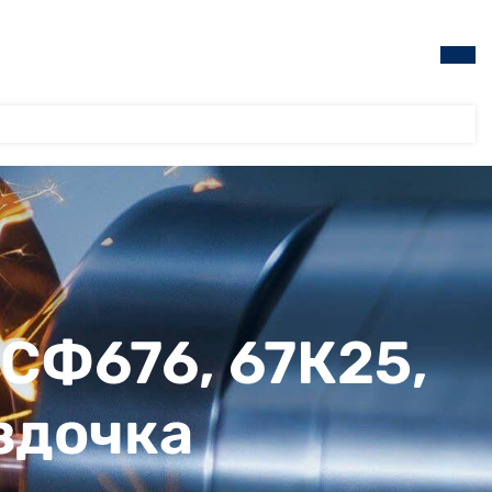
 СФ676, 67К25,
ёздочка