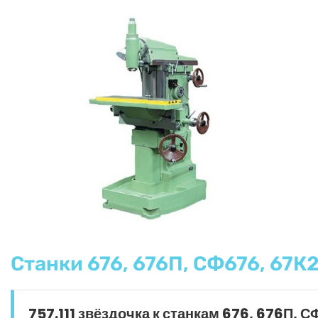
Станки 676, 676П, СФ676, 67К2
757.111 звёздочка к станкам 676, 676П, 