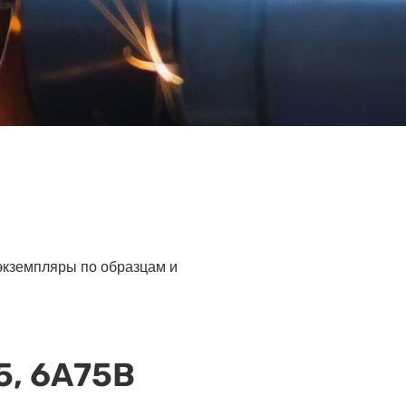
 экземпляры по образцам и
5, 6А75В