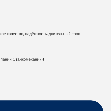
е качество, надёжность, длительный срок
мпании Станкомеханик ⬇️