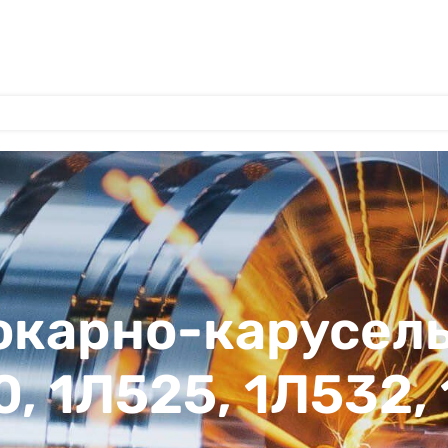
токарно-карусел
0, 1Л525, 1Л532,