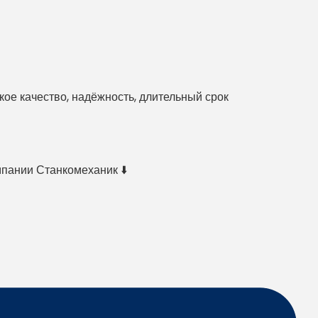
е качество, надёжность, длительный срок
мпании Станкомеханик ⬇️