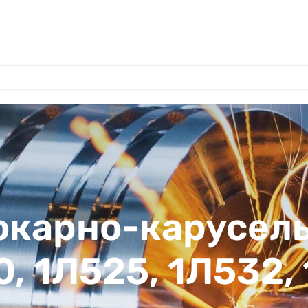
токарно-карусел
0, 1Л525, 1Л532,