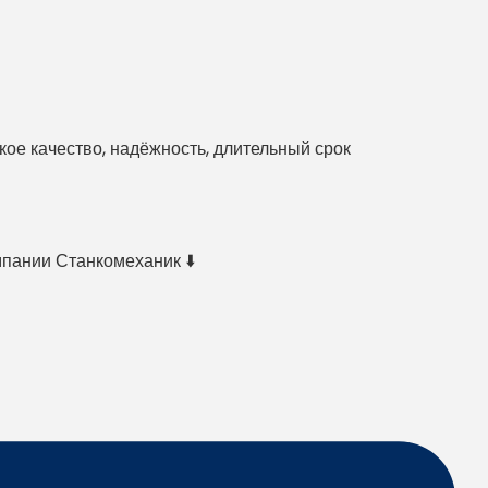
е качество, надёжность, длительный срок
мпании Станкомеханик ⬇️