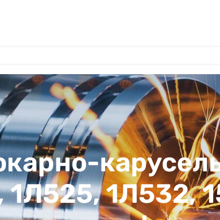
токарно-карусел
0, 1Л525, 1Л532, 