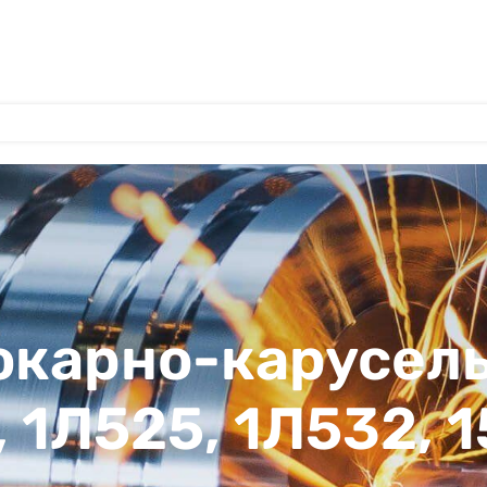
токарно-карусел
0, 1Л525, 1Л532, 