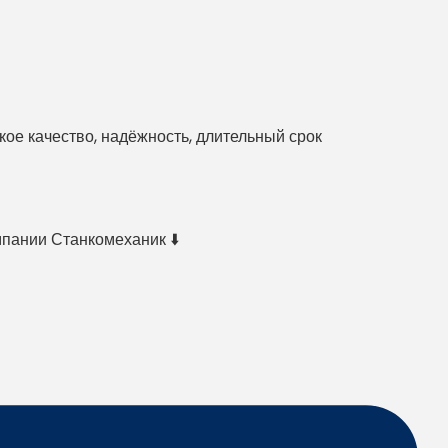
е качество, надёжность, длительный срок
мпании Станкомеханик ⬇️