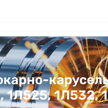
токарно-карусел
0, 1Л525, 1Л532, 