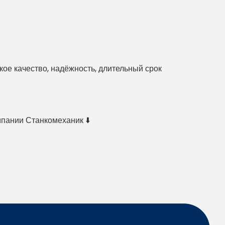
е качество, надёжность, длительный срок
мпании Станкомеханик ⬇️