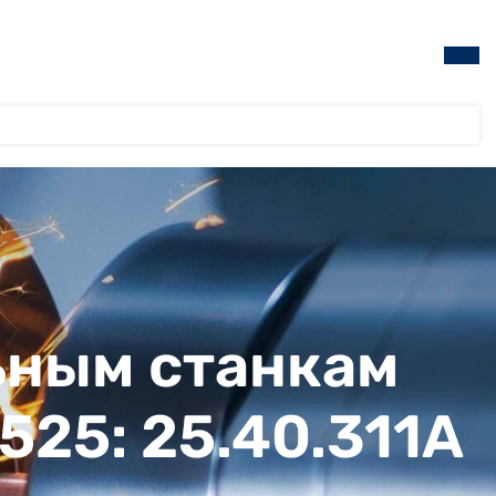
ьным станкам
1525: 25.40.311А