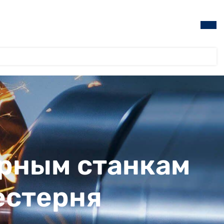
ерным станкам
шестерня