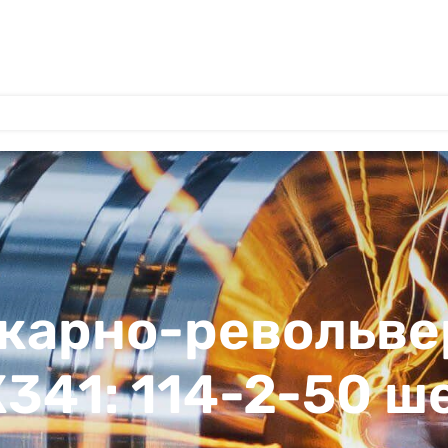
окарно-револьв
К341: 114-2-50 