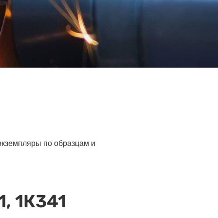
 экземпляры по образцам и
, 1К341