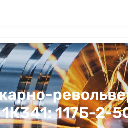
окарно-револьв
 1К341: 117Б-2-5