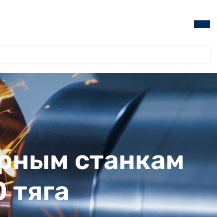
ерным станкам
0 тяга