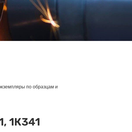
 экземпляры по образцам и
, 1К341