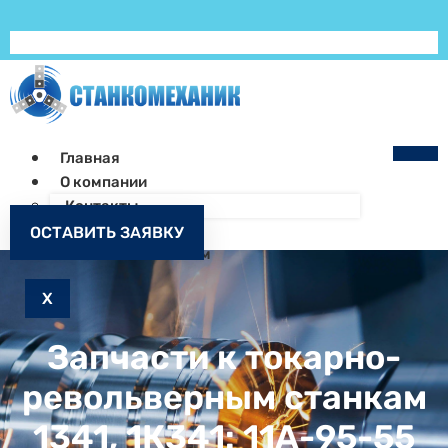
Главная
О компании
Контакты
Как заказать
ОСТАВИТЬ ЗАЯВКУ
Запчасти к станкам
X
Запчасти к токарно-
револьверным станкам
1341, 1К341: 11А-95-55