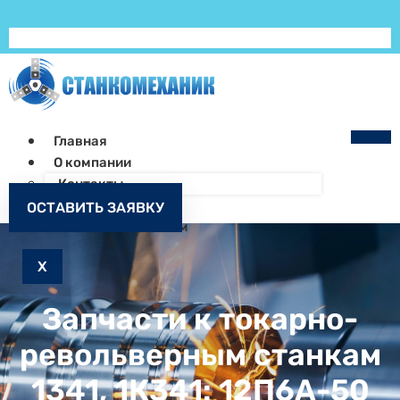
Главная
О компании
Контакты
Как заказать
ОСТАВИТЬ ЗАЯВКУ
Запчасти к станкам
X
Запчасти к токарно-
револьверным станкам
1341, 1К341: 12П6А-50