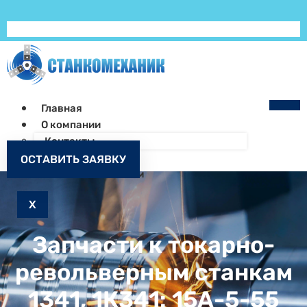
Главная
О компании
Контакты
Как заказать
ОСТАВИТЬ ЗАЯВКУ
Запчасти к станкам
X
Запчасти к токарно-
револьверным станкам
1341, 1К341: 15А-5-55