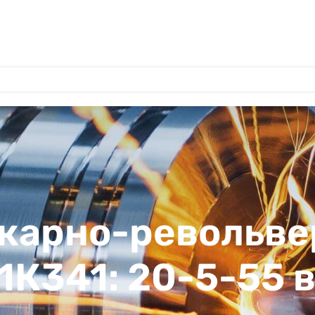
окарно-револьв
 1К341: 20-5-55 