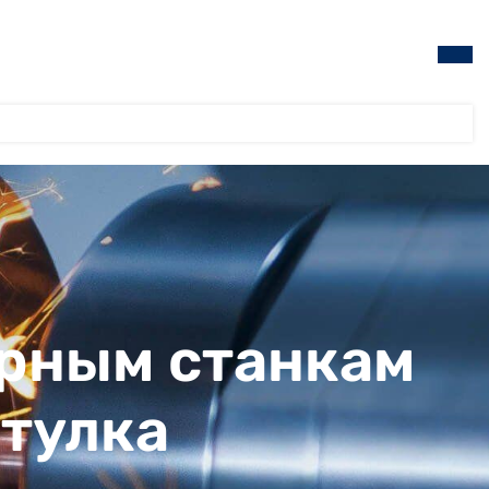
ерным станкам
втулка