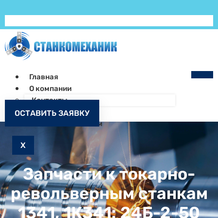
Главная
О компании
Контакты
Как заказать
ОСТАВИТЬ ЗАЯВКУ
Запчасти к станкам
X
Запчасти к токарно-
револьверным станкам
1341, 1К341: 24Б-2-50