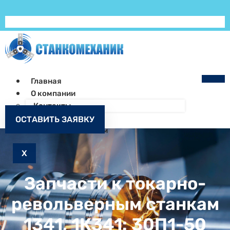
Главная
О компании
Контакты
Как заказать
ОСТАВИТЬ ЗАЯВКУ
Запчасти к станкам
X
Запчасти к токарно-
револьверным станкам
1341, 1К341: 30П1-50