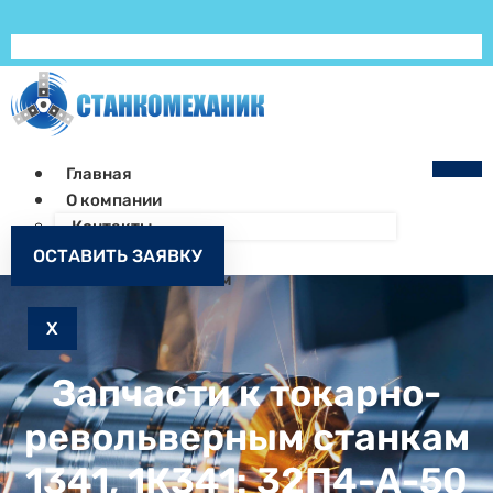
Главная
О компании
Контакты
Как заказать
ОСТАВИТЬ ЗАЯВКУ
Запчасти к станкам
X
Запчасти к токарно-
револьверным станкам
1341, 1К341: 32П4-А-50