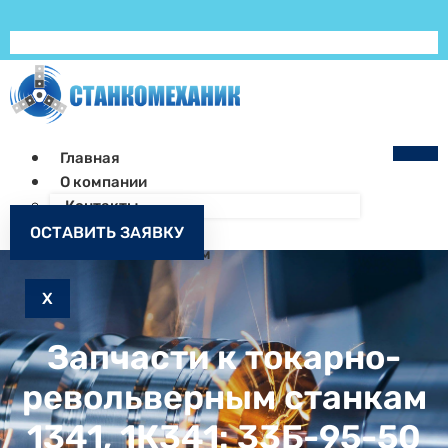
Главная
О компании
Контакты
Как заказать
ОСТАВИТЬ ЗАЯВКУ
Запчасти к станкам
X
Запчасти к токарно-
револьверным станкам
1341, 1К341: 33Б-95-50