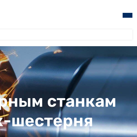
ерным станкам
ок-шестерня