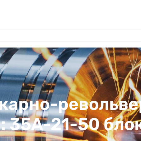
окарно-револьв
1: 35А-21-50 бл