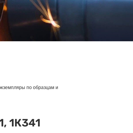
 экземпляры по образцам и
, 1К341