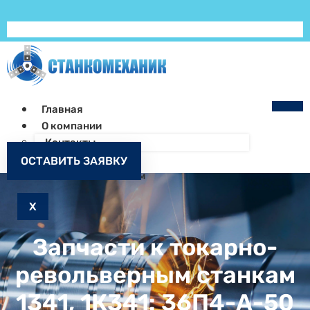
Главная
О компании
Контакты
Как заказать
ОСТАВИТЬ ЗАЯВКУ
Запчасти к станкам
X
Запчасти к токарно-
револьверным станкам
1341, 1К341: 36П4-А-50