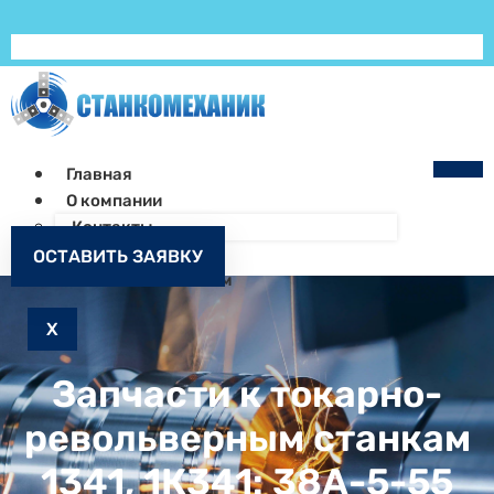
Главная
О компании
Контакты
Как заказать
ОСТАВИТЬ ЗАЯВКУ
Запчасти к станкам
X
Запчасти к токарно-
револьверным станкам
1341, 1К341: 38А-5-55