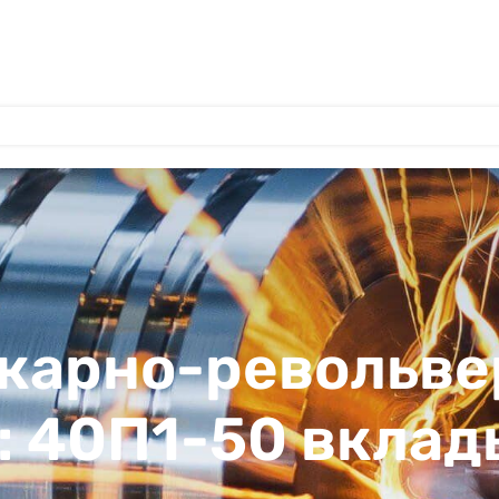
окарно-револьв
1: 40П1-50 вкла