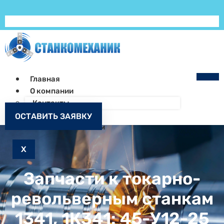
Главная
О компании
Контакты
Как заказать
ОСТАВИТЬ ЗАЯВКУ
Запчасти к станкам
X
Запчасти к токарно-
револьверным станкам
1341, 1К341: 45-У12-25