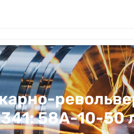
окарно-револьв
К341: 58А-10-50