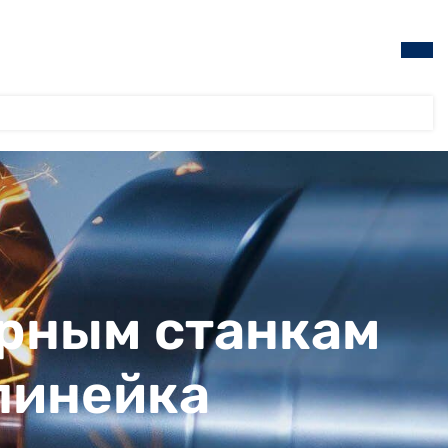
ерным станкам
 линейка