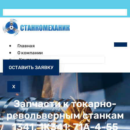
Главная
О компании
Контакты
Как заказать
ОСТАВИТЬ ЗАЯВКУ
Запчасти к станкам
X
Запчасти к токарно-
револьверным станкам
1341, 1К341: 71А-4-55