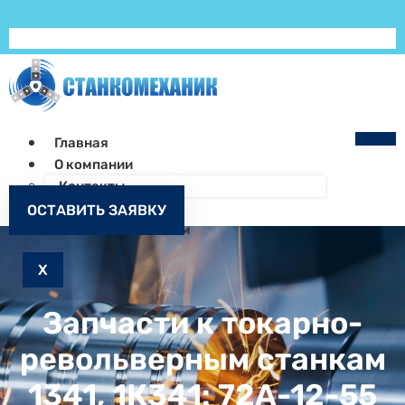
Главная
О компании
Контакты
Как заказать
ОСТАВИТЬ ЗАЯВКУ
Запчасти к станкам
X
Запчасти к токарно-
револьверным станкам
1341, 1К341: 72А-12-55