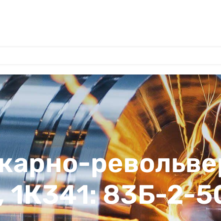
окарно-револьв
, 1К341: 83Б-2-5