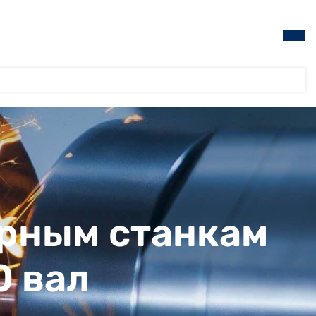
ерным станкам
0 вал